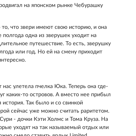
продвигал на японском рынке Чебурашку
 то, что звери имеют свою историю, и она
 полгода одна из зверушек уходит на
 длительное путешествие. То есть, зверушку
лгода или год. Но ей на смену приходит
интересно.
т нас улетела пчелка Юка. Теперь она где-
руг каких-то островов. А вместо нее прибыл
 история. Так было и со свинкой
рой сейчас уже можно считать раритетом.
 Сури - дочки Кэти Холмс и Тома Круза. На
орые уходят на так называемый отдых или
ожно смело ставить ярлык Limited