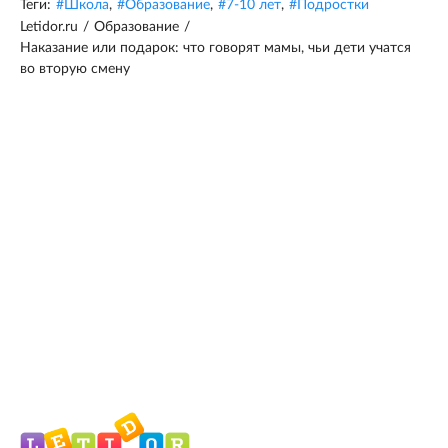
Теги:
#
Школа
,
#
Образование
,
#
7-10 лет
,
#
Подростки
Letidor.ru
/
Образование
/
Наказание или подарок: что говорят мамы, чьи дети учатся
во вторую смену