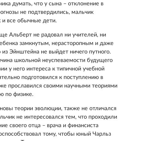
ика думать, что у сына – отклонение в
рогнозы не подтвердились, мальчик
к и все обычные дети.
ще Альберт не радовал ни учителей, ни
ребенка замкнутым, нерасторопным и даже
 из Эйнштейна не выйдет ничего путного.
ичина школьной неуспеваемости будущего
вии у него интереса к типичной учебной
тельно подготовился к поступлению в
зже прославился своими научными теориями
ю по физике.
новы теории эволюции, также не отличался
ьчик не интересовался тем, что проходили
ние своего отца – врача и финансиста
оспособствовал тому, чтобы юный Чарльз