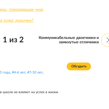
аны, покорившие мир
я хуже девочек?
Коммуникабельные двоечники и
1
из
2
замкнутые отличники
Обсудить
3 года
,
#
4-6 лет
,
#
7-10 лет
,
в школе не влияют на успех в жизни