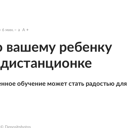
6
мин.
a
A
то вашему ребенку
 дистанционке
ленное обучение может стать радостью для
© Depositphotos