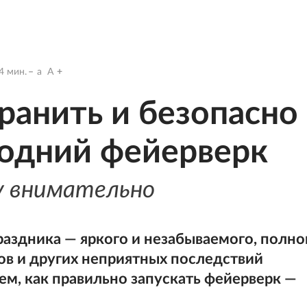
4
мин.
a
A
хранить и безопасно
годний фейерверк
у внимательно
раздника — яркого и незабываемого, полно
ов и других неприятных последствий
ем, как правильно запускать фейерверк —