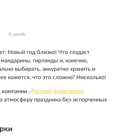
© pexels
т: Новый год близко! Что создаст
мандарины, гирлянды и, конечно,
льно выбирать, аккуратно хранить и
нее кажется, что это сложно? Нисколько!
Д компании
«Русский фейерверк»
ую атмосферу праздника без испорченных
ерки