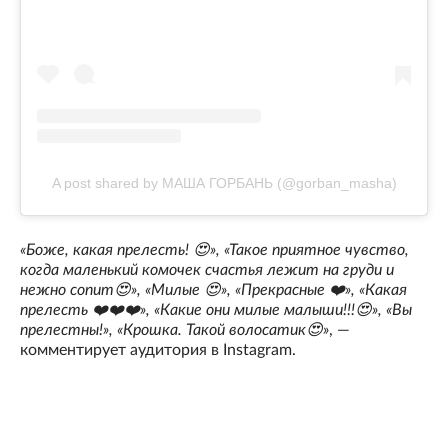
A post shared by МАША ГОРБАНЬ (@gorban_masha)
«Боже, какая прелесть! 😍», «Такое приятное чувство,
когда маленький комочек счастья лежит на груди и
нежно сопит😍», «Милые 😍», «Прекрасные ❤️», «Какая
прелесть ❤️❤️❤️», «Какие они милые малыши!!!😍», «Вы
прелестны!», «Крошка. Такой волосатик😍»
, —
комментирует аудитория в Instagram.