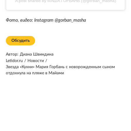
A post shared by МАША ГОРБАНЬ (@gorban_masha)
Фото, видео: Instagram @gorban_masha
Обсудить
Автор:
Диана Швиндина
Letidor.ru
/
Новости
/
Звезда «Кухни» Мария Горбань с новорожденным сыном
отдохнула на пляже в Майами