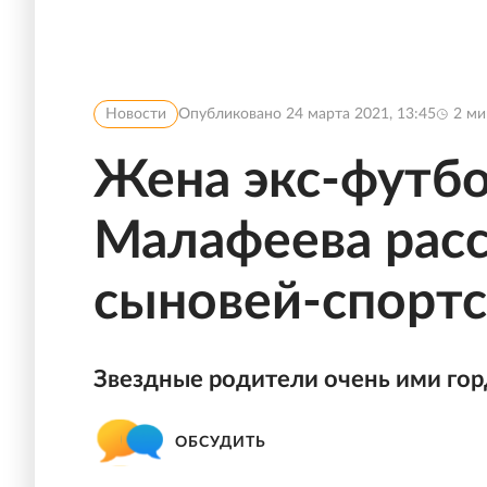
Новости
Опубликовано
24 марта 2021, 13:45
2
ми
Жена экс-футбо
Малафеева расс
сыновей-спорт
Звездные родители очень ими гор
ОБСУДИТЬ