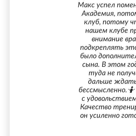
Макс успел помен
Академия, пото
клуб, потому ч
нашем клубе п
внимание вра
подкреплять это
было дополнител
сына. В этом го
туда не получ
дальше ждать
бессмысленно.🤷
с удовольствием
Качество тренир
он усиленно гот