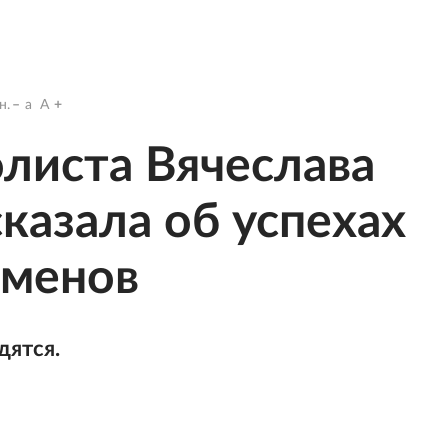
н.
a
A
листа Вячеслава
казала об успехах
сменов
дятся.