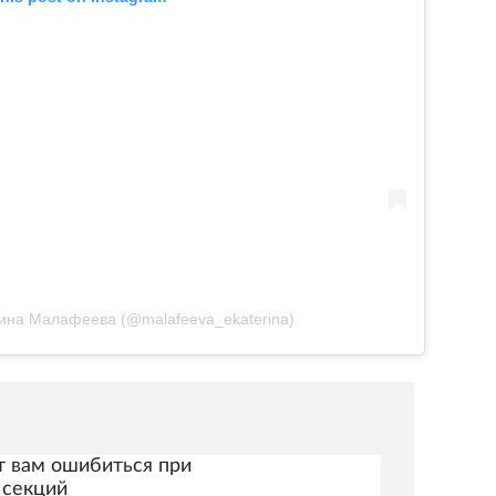
ерина Малафеева (@malafeeva_ekaterina)
т вам ошибиться при
 секций