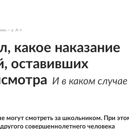
ин.
a
A
л, какое наказание
, оставивших
исмотра
И в каком случае
не могут смотреть за школьником. При это
 другого совершеннолетнего человека