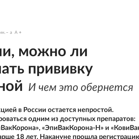
ин.
a
A
ли, можно ли
ать прививку
ной
И чем это обернется
цией в России остается непростой.
оваться одним из доступных препаратов:
иВакКорона», «ЭпиВакКорона-Н» и «КовиВак
рше 18 лет. Накануне прошла регистраци