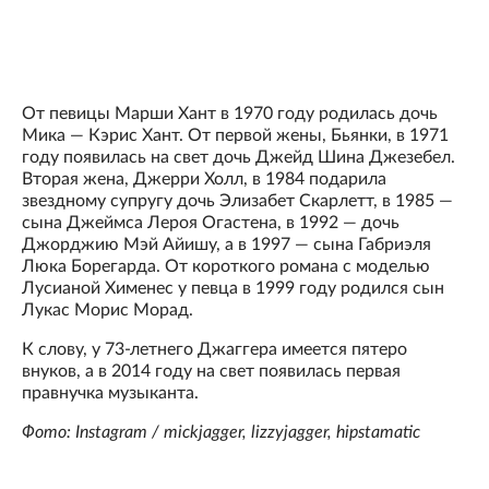
От певицы Марши Хант в 1970 году родилась дочь
Мика — Кэрис Хант. От первой жены, Бьянки, в 1971
году появилась на свет дочь Джейд Шина Джезебел.
Вторая жена, Джерри Холл, в 1984 подарила
звездному супругу дочь Элизабет Скарлетт, в 1985 —
сына Джеймса Лероя Огастена, в 1992 — дочь
Джорджию Мэй Айишу, а в 1997 — сына Габриэля
Люка Борегарда. От короткого романа с моделью
Лусианой Хименес у певца в 1999 году родился сын
Лукас Морис Морад.
К слову, у 73-летнего Джаггера имеется пятеро
внуков, а в 2014 году на свет появилась первая
правнучка музыканта.
Фото: Instagram / mickjagger, lizzyjagger, hipstamatic