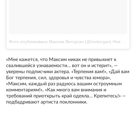
Фото опубликовано Максим Виторган (@mvitorgan)
Ноя 11 2016 в 10:01 PST
«Мне кажется, что Максим никак не привыкнет к
свалившейся узнаваемости… вот он и истерит», —
уверены подписчики актера. «Терпения вам!», «Дай вам
Бог терпения, сил, здоровья и чувства юмора»,
«Максим, каждый раз радуюсь вашим остроумным
комментариям!», «Как много вам внимания и
требований приоткрыть край одеяла… Крепитесь!» —
подбадривают артиста поклонники.