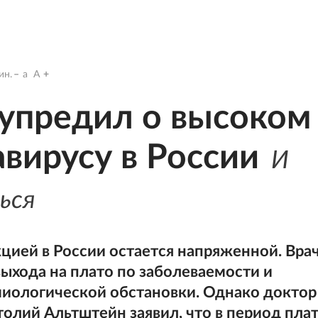
ин.
a
A
упредил о высоком
авирусу в России
И
ься
цией в России остается напряженной. Вра
ыхода на плато по заболеваемости и
иологической обстановки. Однако доктор
олий Альтштейн заявил, что в период пла