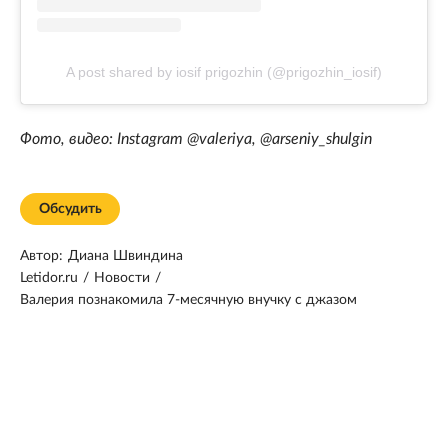
A post shared by iosif prigozhin (@prigozhin_iosif)
Фото, видео: Instagram @valeriya, @arseniy_shulgin
Обсудить
Автор:
Диана Швиндина
Letidor.ru
/
Новости
/
Валерия познакомила 7-месячную внучку с джазом