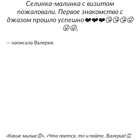
Селинка-малинка с визитом
пожаловали. Первое знакомство с
джазом прошло успешно❤️❤️❤️😘😘😘😜
😜😜,
— написала Валерия.
«Какие милые😍», «Что поется, то и пойте, Валерия!👏