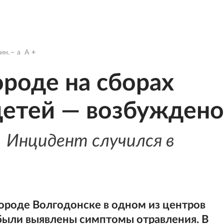
ин.
a
A
ороде на сборах
детей — возбуждено
Инцидент случился в
 городе Волгодонске в одном из центров
 были выявлены симптомы отравления. В