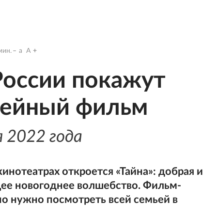
ин.
a
A
России покажут
мейный фильм
я 2022 года
кинотеатрах откроется «Тайна»: добрая и
щее новогоднее волшебство. Фильм-
о нужно посмотреть всей семьей в