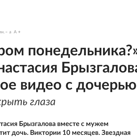
н.
a
A
тром понедельника?»
настасия Брызгалов
ное видео с дочерью
крыть глаза
тасия Брызгалова вместе с мужем
т дочь. Виктории 10 месяцев. Звездная