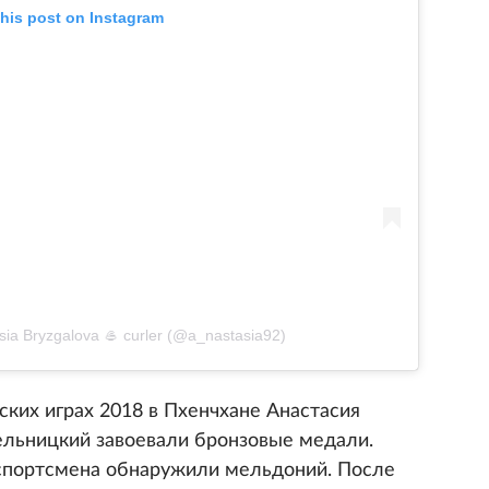
this post on Instagram
sia Bryzgalova 🥌 curler (@a_nastasia92)
ких играх 2018 в Пхенчхане Анастасия
льницкий завоевали бронзовые медали.
 спортсмена обнаружили мельдоний. После