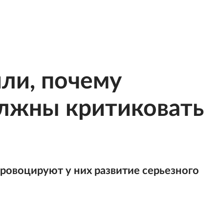
ли, почему
олжны критиковать
ровоцируют у них развитие серьезного