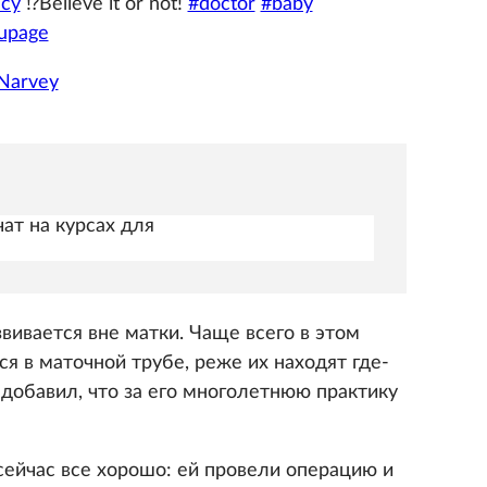
cy
⁉️Believe it or not!
#doctor
#baby
upage
 Narvey
чат на курсах для
вивается вне матки. Чаще всего в этом
я в маточной трубе, реже их находят где-
добавил, что за его многолетнюю практику
сейчас все хорошо: ей провели операцию и