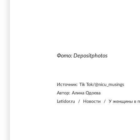
Фото: Depositphotos
Источник:
Tik Tok/@nicu_musings
Автор:
Алина Одоева
Letidor.ru
/
Новости
/
У женщины в п