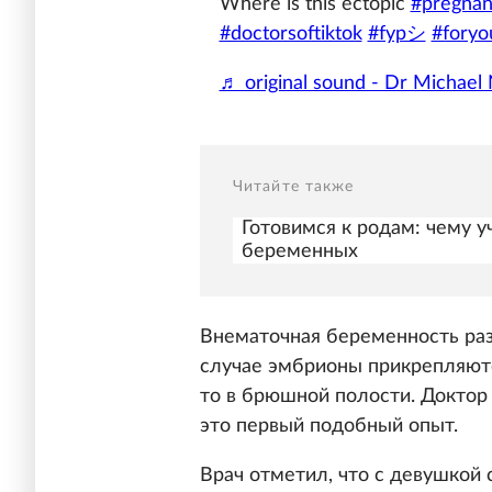
Where is this ectopic
#pregnan
#doctorsoftiktok
#fypシ
#foryo
♬ original sound - Dr Michael
Читайте также
Готовимся к родам: чему у
беременных
Внематочная беременность раз
случае эмбрионы прикрепляютс
то в брюшной полости. Доктор 
это первый подобный опыт.
Врач отметил, что с девушкой 