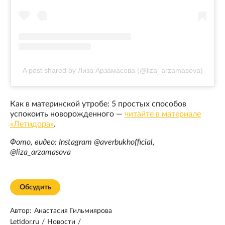
A post shared by Лиза Арзамасова (@liza_arzamasova)
Как в материнской утробе: 5 простых способов
успокоить новорожденного —
читайте в материале
«Летидора»
.
Фото, видео: Instagram @averbukhofficial,
@liza_arzamasova
Обсудить
Автор:
Анастасия Гильмиярова
Letidor.ru
/
Новости
/