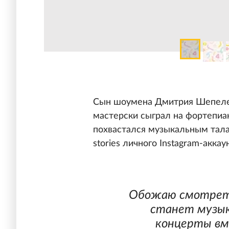
Сын шоумена Дмитрия Шепеле
мастерски сыграл на фортепиа
похвастался музыкальным тала
stories личного Instagram-аккау
Обожаю смотреть,
станет музык
концерты вме