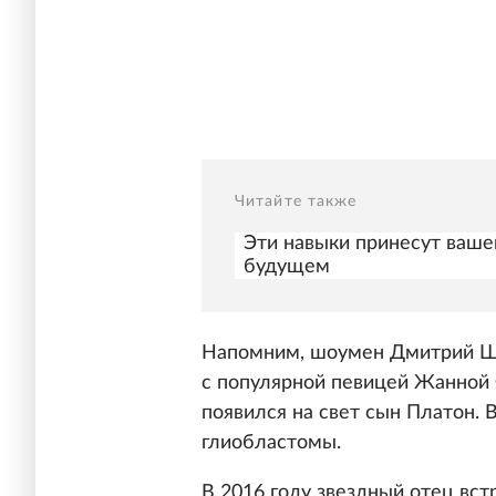
Читайте также
Эти навыки принесут ваше
будущем
Напомним, шоумен Дмитрий Ше
с популярной певицей Жанной Ф
появился на свет сын Платон. В
глиобластомы.
В 2016 году звездный отец вст