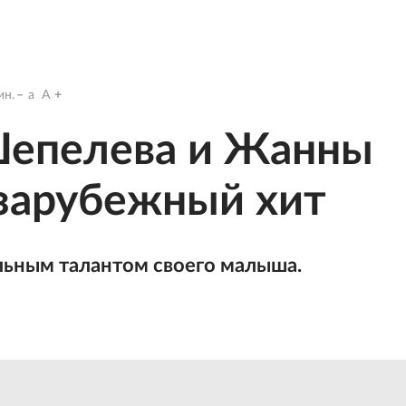
н.
a
A
епелева и Жанны
зарубежный хит
льным талантом своего малыша.