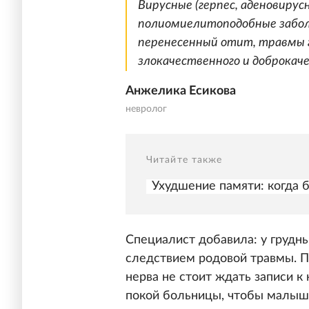
Вирусные (герпес, аденовиру
полиомиелитоподобные забол
перенесенный отит, травмы г
злокачественного и доброкач
Анжелика Есикова
невролог
Читайте также
Ухудшение памяти: когда б
Специалист добавила: у грудны
следствием родовой травмы. П
нерва не стоит ждать записи к
покой больницы, чтобы малыш