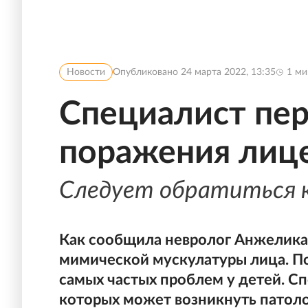
Новости
Опубликовано
24 марта 2022, 13:35
1
ми
Специалист пе
поражения лице
Следует обратиться к
Как сообщила невролог Анжелика 
мимической мускулатуры лица. По
самых частых проблем у детей. С
которых может возникнуть патоло