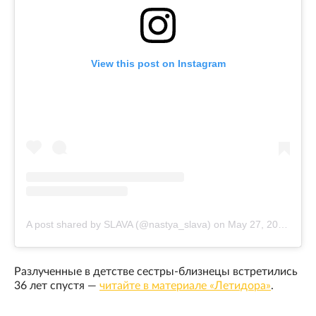
View this post on Instagram
A post shared by SLAVA (@nastya_slava)
on
May 27, 2020 at 10:18am PDT
Разлученные в детстве сестры-близнецы встретились
36 лет спустя —
читайте в материале «Летидора»
.