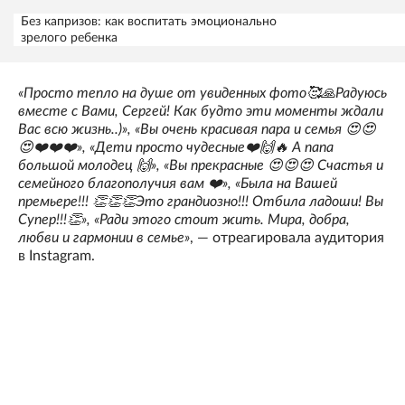
Без капризов: как воспитать эмоционально
зрелого ребенка
«Просто тепло на душе от увиденных фото🥰🙏Радуюсь
вместе с Вами, Сергей! Как будто эти моменты ждали
Вас всю жизнь..)», «Вы очень красивая пара и семья 😍😍
😍❤️❤️❤️», «Дети просто чудесные❤️🙌🔥 А папа
большой молодец 🙌», «Вы прекрасные 😍😍😍 Счастья и
семейного благополучия вам ❤️», «Была на Вашей
премьере!!! 👏👏👏Это грандиозно!!! Отбила ладоши! Вы
Супер!!!👏», «Ради этого стоит жить. Мира, добра,
любви и гармонии в семье»
, — отреагировала аудитория
в Instagram.