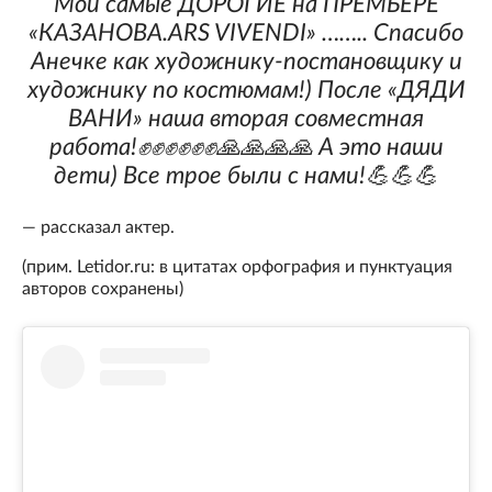
Мои самые ДОРОГИЕ на ПРЕМЬЕРЕ
«КАЗАНОВА.ARS VIVENDI» …….. Спасибо
Анечке как художнику-постановщику и
художнику по костюмам!) После «ДЯДИ
ВАНИ» наша вторая совместная
работа!✊✊✊✊✊✊🙏🙏🙏🙏 А это наши
дети) Все трое были с нами!💪💪💪
— рассказал актер.
(прим. Letidor.ru: в цитатах орфография и пунктуация
авторов сохранены)