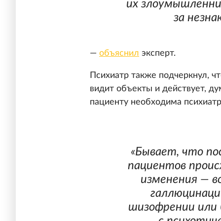
их злоумышленни
за незна
—
объяснил
эксперт.
Психиатр также подчеркнул, ч
видит объекты и действует, ду
пациенту необходима психиат
«Бывает, что по
пациентов проис
изменения — в
галлюцинаци
шизофрении или 