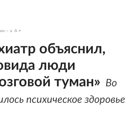
ин.
a
A
хиатр объяснил,
овида люди
озговой туман»
Во
лось психическое здоровье