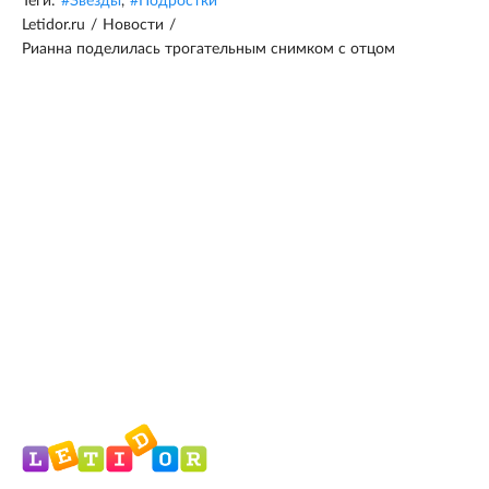
Теги:
#
Звёзды
,
#
Подростки
Letidor.ru
/
Новости
/
Рианна поделилась трогательным снимком с отцом