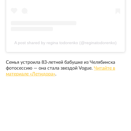
A post shared by regina todorenko (@reginatodorenko)
Семья устроила 83-летней бабушке из Челябинска
фотосессию — она стала звездой Vogue.
Читайте в
материале «Летидора»
.