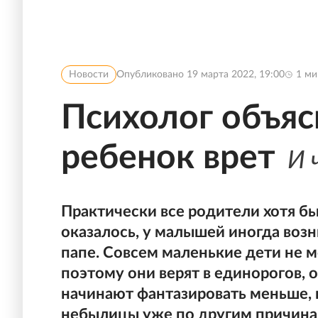
Новости
Опубликовано
19 марта 2022, 19:00
1
ми
Психолог объяс
ребенок врет
И 
Практически все родители хотя бы
оказалось, у малышей иногда воз
папе. Совсем маленькие дети не м
поэтому они верят в единорогов,
начинают фантазировать меньше,
небылицы уже по другим причинам