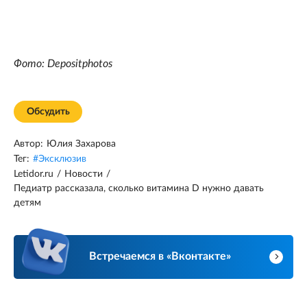
Фото: Depositphotos
Обсудить
Автор:
Юлия Захарова
Тег:
#
Эксклюзив
Letidor.ru
/
Новости
/
Педиатр рассказала, сколько витамина D нужно давать
детям
Встречаемся в «Вконтакте»