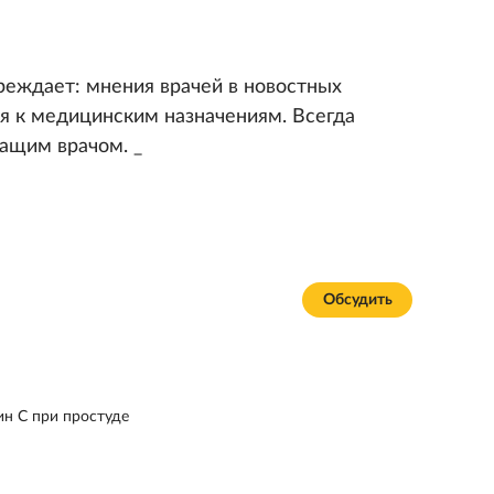
реждает: мнения врачей в новостных
я к медицинским назначениям. Всегда
чащим врачом. _
Обсудить
ин С при простуде