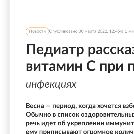
Новости
Опубликовано
30 марта 2022, 12:45
1
ми
Педиатр расска
витамин С при 
инфекциях
Весна — период, когда хочется вз
Обычно в список оздоровительных
речь идет об укреплении иммунит
ему приписывают огромное колич