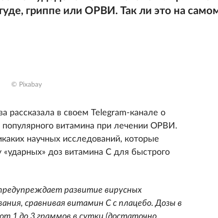
туде, гриппе или ОРВИ. Так ли это на само
© Pixabay
а рассказала в своем Telegram-канале о
о популярного витамина при лечении ОРВИ.
икаких научных исследований, которые
 «ударных» доз витамина С для быстрого
 предупреждает развитие вирусных
ания, сравнивая витамин С с плацебо. Дозы в
от 1 до 3 граммов в сутки (достаточно