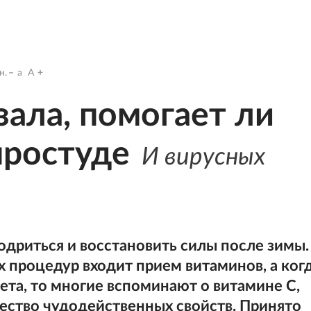
н.
a
A
зала, помогает ли
простуде
И вирусных
бодриться и восстановить силы после зимы.
 процедур входит прием витаминов, а ког
ета, то многие вспоминают о витамине С,
ество чудодейственных свойств. Принято