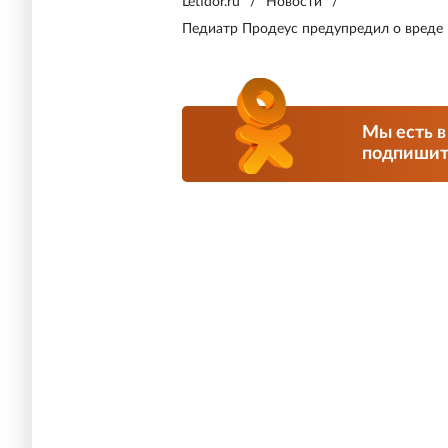
Letidor.ru
/
Новости
/
Педиатр Продеус предупредил о вреде
Мы есть в
подпишите