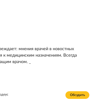
реждает: мнения врачей в новостных
я к медицинским назначениям. Всегда
чащим врачом. _
одеус
Обсудить