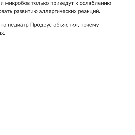
в и микробов только приведут к ослаблению
овать развитию аллергических реакций.
что педиатр Продеус объяснил, почему
х.