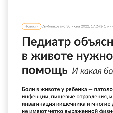
Новости
Опубликовано
30 июня 2022, 17:24
1
мин
Педиатр объясн
в животе нужно
помощь
И какая б
Боли в животе у ребенка — патоло
инфекции, пищевые отравления, и
инвагинация кишечника и многие д
не имеют четко выраженной физио