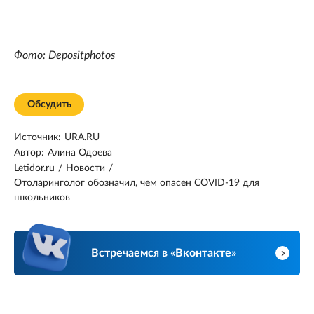
Фото: Depositphotos
Обсудить
Источник:
URA.RU
Автор:
Алина Одоева
Letidor.ru
/
Новости
/
Отоларинголог обозначил, чем опасен COVID-19 для
школьников
Встречаемся в «Вконтакте»