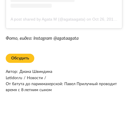
A post shared by Agata M (@agataagata)
on
Oct 26, 2019 at 6:27am PDT
Фото, видео: Instagram @agataagata
Обсудить
Автор:
Диана Швиндина
Letidor.ru
/
Новости
/
От батута до парикмахерской: Павел Прилучный проводит
время с 8-летним сыном