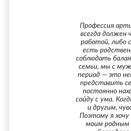
Профессия арт
всегда должен 
работой, либо с
есть родствен
соблюдать балан
семьи, мы с му
период — это не
представить се
постоянно нах
сойду с ума. Ког
и другим, чу
Поэтому я хочу
моим родным 