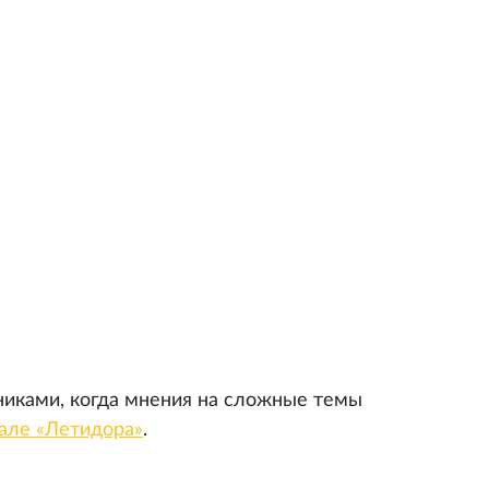
нниками, когда мнения на сложные темы
иале «Летидора»
.