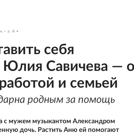
н.
a
A
тавить себя
 Юлия Савичева — 
работой и семьей
дарна родным за помощь
ва с мужем музыкантом Александром
нную дочь. Растить Аню ей помогают