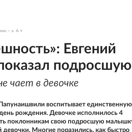
ин.
a
A
шность»: Евгений
показал подросшую
е чает в девочке
 Папунаишвили воспитывает единственную
 день рождения. Девочке исполнилось 4
зать поклонникам свою подросшую малышк
 девочки. Многие поразились, как быстро