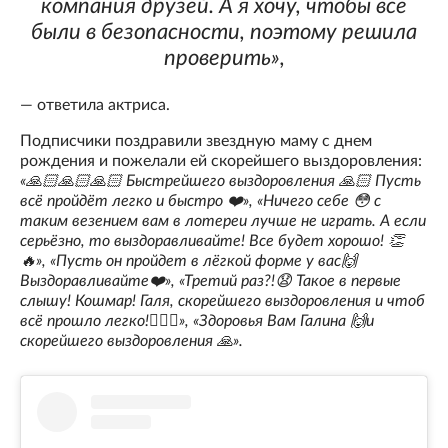
компания друзей. А я хочу, чтобы все
были в безопасности, поэтому решила
проверить»,
— ответила актриса.
Подписчики поздравили звездную маму с днем
рождения и пожелали ей скорейшего выздоровления:
«🙏🏻🙏🏻🙏🏻 Быстрейшего выздоровления 🙏🏻 Пусть
всё пройдёт легко и быстро ❤️», «Ничего себе 😳 с
таким везением вам в лотереи лучше не играть. А если
серьёзно, то выздоравливайте! Все будет хорошо! 👏
🔥», «Пусть он пройдет в лёгкой форме у вас🙌
Выздоравливайте❤️», «Третий раз?!😧 Такое в первые
слышу! Кошмар! Галя, скорейшего выздоровления и чтоб
всё прошло легко!✊🏻🍏», «Здоровья Вам Галина 🙌и
скорейшего выздоровления 🙏».