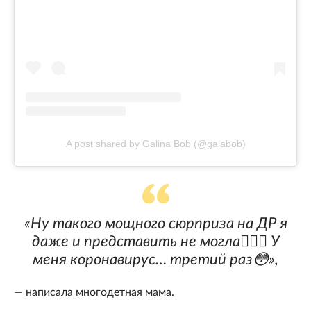
A post shared by Galina Bob (@galabob)
«Ну такого мощного сюрприза на ДР я
даже и представить не могла🤦🏼‍♀️ У
меня коронавирус… третий раз😳»,
— написала многодетная мама.