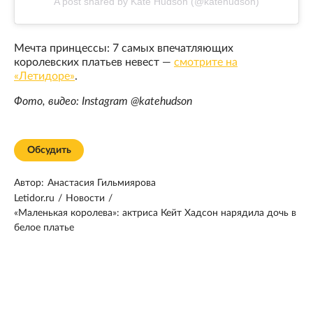
A post shared by Kate Hudson (@katehudson)
Мечта принцессы: 7 самых впечатляющих
королевских платьев невест —
смотрите на
«Летидоре»
.
Фото, видео: Instagram @katehudson
Обсудить
Автор:
Анастасия Гильмиярова
Letidor.ru
/
Новости
/
«Маленькая королева»: актриса Кейт Хадсон нарядила дочь в
белое платье