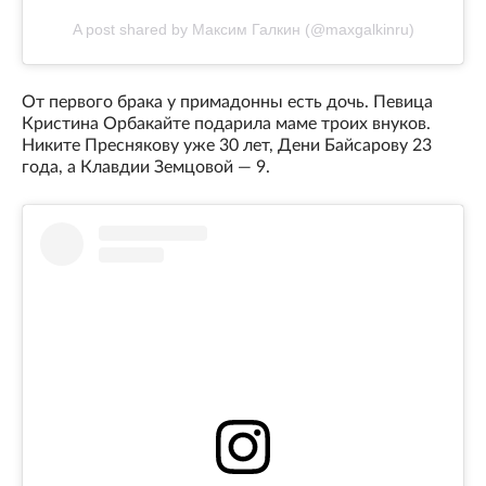
A post shared by Максим Галкин (@maxgalkinru)
От первого брака у примадонны есть дочь. Певица
Кристина Орбакайте подарила маме троих внуков.
Никите Преснякову уже 30 лет, Дени Байсарову 23
года, а Клавдии Земцовой — 9.