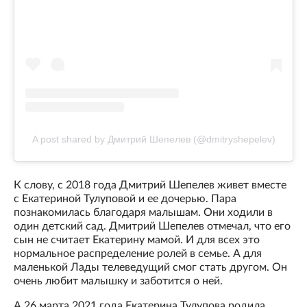
A post shared by Дмитрий Шепелев (@dmitryshepelev)
К слову, с 2018 года Дмитрий Шепелев живет вместе
с Екатериной Тулуповой и ее дочерью. Пара
познакомилась благодаря малышам. Они ходили в
один детский сад. Дмитрий Шепелев отмечал, что его
сын не считает Екатерину мамой. И для всех это
нормальное распределение ролей в семье. А для
маленькой Лады телеведущий смог стать другом. Он
очень любит малышку и заботится о ней.
А 26 марта 2021 года Екатерина Тулупова родила