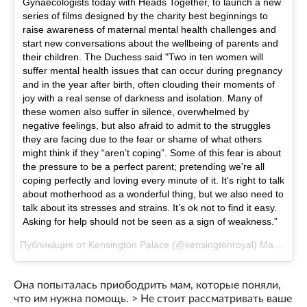
Gynaecologists today with Heads Together, to launch a new
series of films designed by the charity best beginnings to
raise awareness of maternal mental health challenges and
start new conversations about the wellbeing of parents and
their children. The Duchess said "Two in ten women will
suffer mental health issues that can occur during pregnancy
and in the year after birth, often clouding their moments of
joy with a real sense of darkness and isolation. Many of
these women also suffer in silence, overwhelmed by
negative feelings, but also afraid to admit to the struggles
they are facing due to the fear or shame of what others
might think if they “aren’t coping”. Some of this fear is about
the pressure to be a perfect parent; pretending we're all
coping perfectly and loving every minute of it. It's right to talk
about motherhood as a wonderful thing, but we also need to
talk about its stresses and strains. It’s ok not to find it easy.
Asking for help should not be seen as a sign of weakness.”
Публикация от Kensington Palace (@kensingtonroyal)
Мар 23 2017 в 9:41 PDT
Она попыталась приободрить мам, которые поняли,
что им нужна помощь. > Не стоит рассматривать ваше