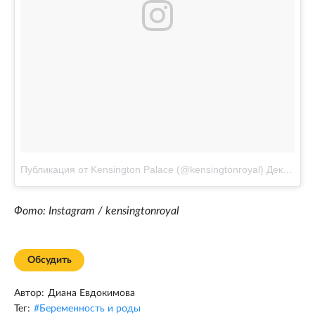
Публикация от Kensington Palace (@kensingtonroyal)
Дек 30 2016 в 5:34 PST
Фото: Instagram / kensingtonroyal
Обсудить
Автор:
Диана Евдокимова
Тег:
#
Беременность и роды