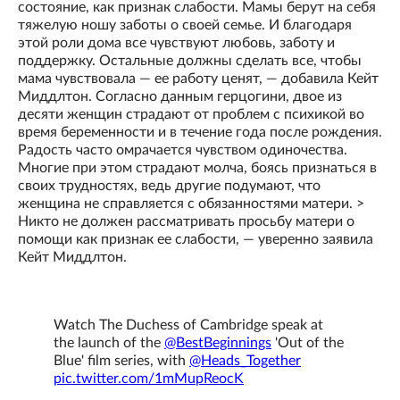
состояние, как признак слабости. Мамы берут на себя
тяжелую ношу заботы о своей семье. И благодаря
этой роли дома все чувствуют любовь, заботу и
поддержку. Остальные должны сделать все, чтобы
мама чувствовала — ее работу ценят, — добавила Кейт
Миддлтон. Согласно данным герцогини, двое из
десяти женщин страдают от проблем с психикой во
время беременности и в течение года после рождения.
Радость часто омрачается чувством одиночества.
Многие при этом страдают молча, боясь признаться в
своих трудностях, ведь другие подумают, что
женщина не справляется с обязанностями матери. >
Никто не должен рассматривать просьбу матери о
помощи как признак ее слабости, — уверенно заявила
Кейт Миддлтон.
Watch The Duchess of Cambridge speak at
the launch of the
@BestBeginnings
'Out of the
Blue' film series, with
@Heads_Together
pic.twitter.com/1mMupReocK