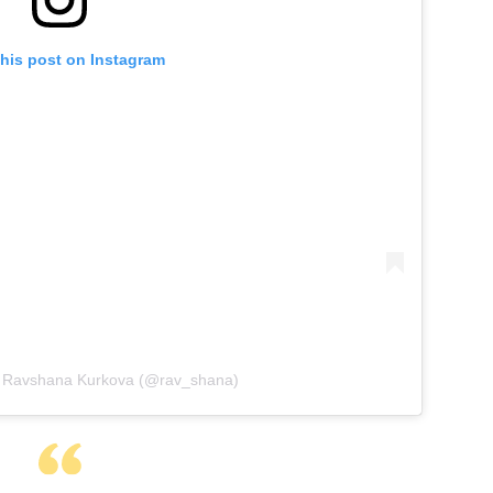
this post on Instagram
y Ravshana Kurkova (@rav_shana)