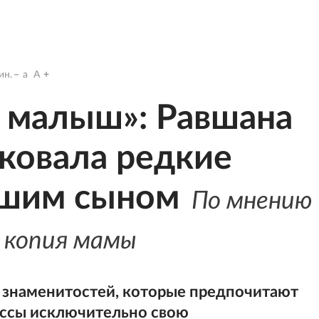
ин.
a
A
 малыш»: Равшана
ковала редкие
сшим сыном
По мнению
— копия мамы
и знаменитостей, которые предпочитают
ессы исключительно свою