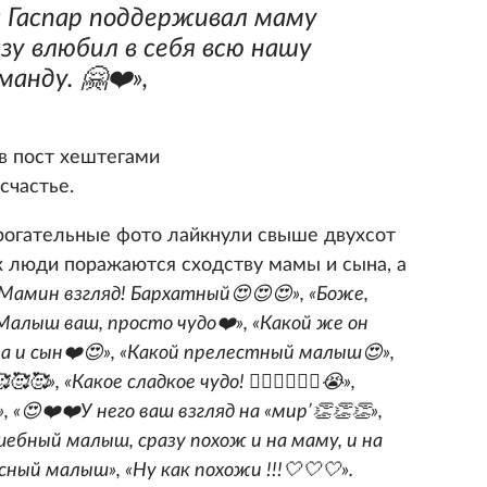
а Гаспар поддерживал маму
азу влюбил в себя всю нашу
манду. 🤗❤️»,
ив пост хештегами
частье.
трогательные фото лайкнули свыше двухсот
х люди поражаются сходству мамы и сына, а
Мамин взгляд! Бархатный😍😍😍», «Боже,
Малыш ваш, просто чудо❤️», «Какой же он
 и сын❤️😍», «Какой прелестный малыш😍»,
», «Какое сладкое чудо! ❤️‍🔥❤️‍🔥❤️‍🔥😭»,
 «😍❤️❤️У него ваш взгляд на «мир’👏👏👏»,
шебный малыш, сразу похож и на маму, и на
сный малыш», «Ну как похожи !!!🤍🤍🤍».