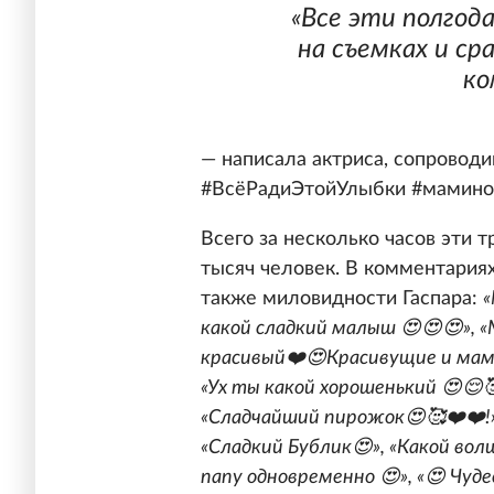
«Все эти полгод
на съемках и ср
ко
— написала актриса, сопровод
#ВсёРадиЭтойУлыбки #маминос
Всего за несколько часов эти 
тысяч человек. В комментария
также миловидности Гаспара:
«
какой сладкий малыш 😍😍😍», «
красивый❤️😍Красивущие и мама
«Ух ты какой хорошенький 😍😌🥰🥰
«Сладчайший пирожок😍🥰❤️❤️!»,
«Сладкий Бублик😍», «Какой вол
папу одновременно 😍», «😍 Чуде