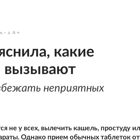
н.
a
A
снила, какие
о вызывают
избежать неприятных
ся не у всех, вылечить кашель, простуду и
араты. Однако прием обычных таблеток от