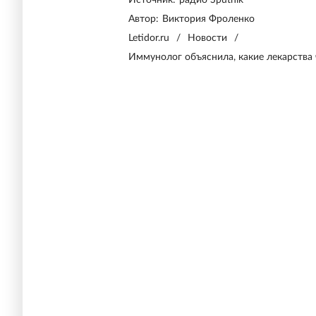
Источник:
радио Sputnik
Автор:
Виктория Фроленко
Letidor.ru
/
Новости
/
Иммунолог объяснила, какие лекарства