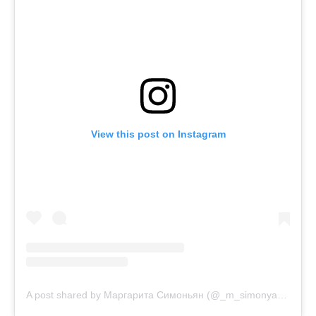
View this post on Instagram
A post shared by Маргарита Симоньян (@_m_simonyan_)
on
J