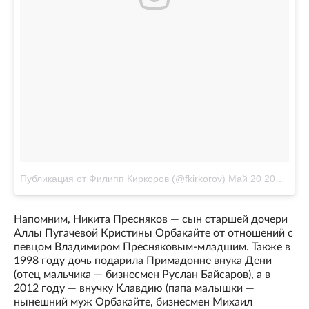
Публикация от Филипп Киркоров (@fkirkorov)
Май 20 2017 в 6:12 PDT
Напомним, Никита Пресняков — сын старшей дочери
Аллы Пугачевой Кристины Орбакайте от отношений с
певцом Владимиром Пресняковым-младшим. Также в
1998 году дочь подарила Примадонне внука Дени
(отец мальчика — бизнесмен Руслан Байсаров), а в
2012 году — внучку Клавдию (папа малышки —
нынешний муж Орбакайте, бизнесмен Михаил