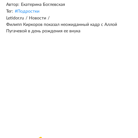
Автор:
Екатерина Боглевская
Тег:
#
Подростки
Letidor.ru
/
Новости
/
Филипп Киркоров показал неожиданный кадр с Аллой
Пугачевой в день рождения ее внука