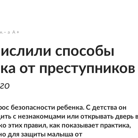
н.
a
A
числили способы
ка от преступников
го
ос безопасности ребенка. С детства он
дить с незнакомцами или открывать дверь 
ко этих правил, как показывает практика,
но для защиты малыша от