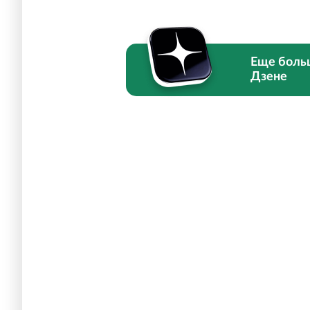
Еще боль
Дзене