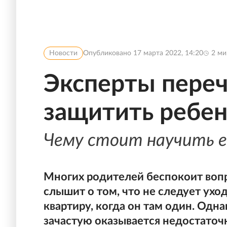
Новости
Опубликовано
17 марта 2022, 14:20
2
ми
Эксперты пере
защитить ребен
Чему стоит научить е
Многих родителей беспокоит вопр
слышит о том, что не следует ухо
квартиру, когда он там один. Одна
зачастую оказывается недостаточ