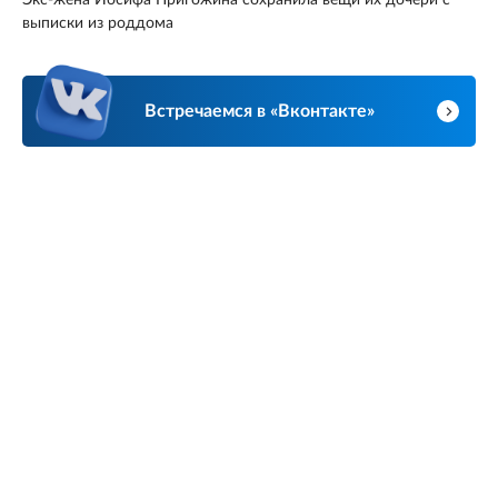
Экс-жена Иосифа Пригожина сохранила вещи их дочери с
выписки из роддома
Встречаемся в «Вконтакте»