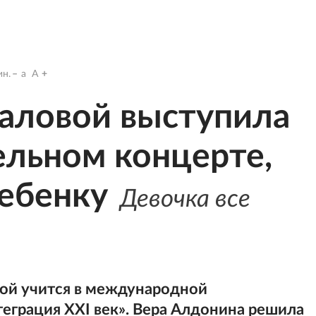
н.
a
A
аловой выступила
ельном концерте,
ебенку
Девочка все
ой учится в международной
грация XXI век». Вера Алдонина решила