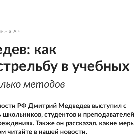
н.
a
A
дев: как
стрельбу в учебных
олько методов
ности РФ Дмитрий Медведев выступил с
ь школьников, студентов и преподавателе
реждениях. Также он рассказал, какие мер
м читайте в нашей новости.