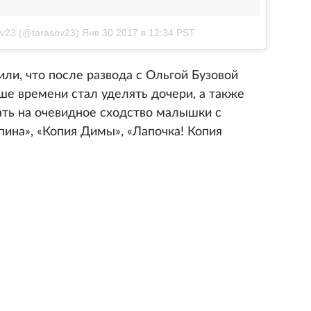
v23 (@tarasov23)
Янв 30 2017 в 12:34 PST
ли, что после развода с Ольгой Бузовой
ше времени стал уделять дочери, а также
ать на очевидное сходство малышки с
апина», «Копия Димы», «Лапочка! Копия