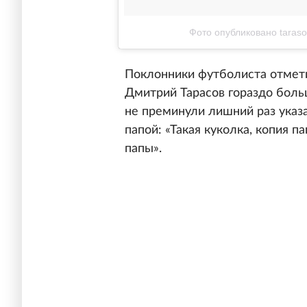
Фото опубликовано taraso
Поклонники футболиста отмети
Дмитрий Тарасов гораздо боль
не преминули лишний раз указ
папой: «Такая куколка, копия п
папы».