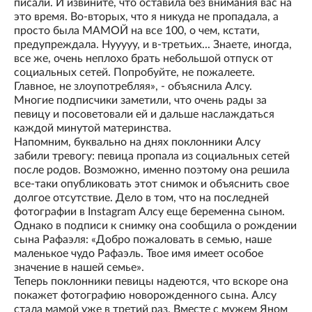
писали. И извините, что оставила без внимания вас на
это время. Во-вторых, что я никуда не пропадала, а
просто была МАМОЙ на все 100, о чем, кстати,
предупреждала. Нууууу, и в-третьих... Знаете, иногда,
все же, очень неплохо брать небольшой отпуск от
социальных сетей. Попробуйте, не пожалеете.
Главное, не злоупотребляя», - объяснила Алсу.
Многие подписчики заметили, что очень рады за
певицу и посоветовали ей и дальше наслаждаться
каждой минутой материнства.
Напомним, буквально на днях поклонники Алсу
забили тревогу: певица пропала из социальных сетей
после родов. Возможно, именно поэтому она решила
все-таки опубликовать этот снимок и объяснить свое
долгое отсутствие. Дело в том, что на последней
фотографии в Instagram Алсу еще беременна сыном.
Однако в подписи к снимку она сообщила о рождении
сына Рафаэля: «Добро пожаловать в семью, наше
маленькое чудо Рафаэль. Твое имя имеет особое
значение в нашей семье».
Теперь поклонники певицы надеются, что вскоре она
покажет фотографию новорожденного сына. Алсу
стала мамой уже в третий раз. Вместе с мужем Яном